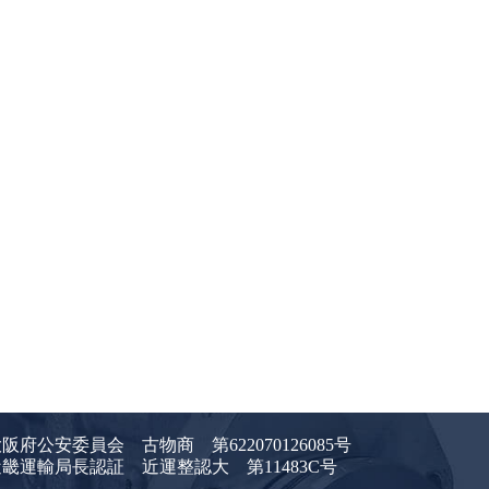
阪府公安委員会 古物商 第622070126085号
近畿運輸局長認証 近運整認大 第11483C号